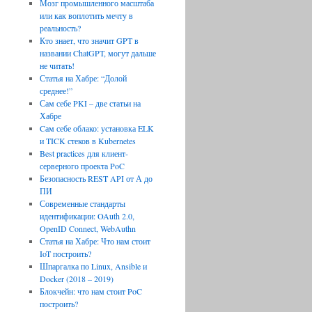
Мозг промышленного масштаба
или как воплотить мечту в
реальность?
Кто знает, что значит GPT в
названии ChatGPT, могут дальше
не читать!
Статья на Хабре: “Долой
среднее!”
Сам себе PKI – две статьи на
Хабре
Cам себе облако: установка ELK
и TICK стеков в Kubernetes
Best practices для клиент-
серверного проекта PoC
Безопасность REST API от А до
ПИ
Современные стандарты
идентификации: OAuth 2.0,
OpenID Connect, WebAuthn
Статья на Хабре: Что нам стоит
IoT построить?
Шпаргалка по Linux, Ansible и
Docker (2018 – 2019)
Блокчейн: что нам стоит PoC
построить?