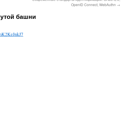
OpenID Connect, WebAuthn
→
утой башни
dTmK2KeJnkJ7