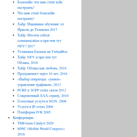
Блокчейн: что нам стоит кейс
построить?
Что нам стоит блокчейн
построить?
Хабр: Машинное обучение: от
Ирисов до Телекома 2017
Хабр: Mission critical
communication и при чем тут
NFV? 2017
Установка Exonum на VirtualBox
Хабр: NFV и при чем тут
Облака, 2016
Хабр: Облака как любовь, 2016
Программист через 10 лет, 2016
«Выбор оператора: «умное»
управление трафиком» 2013
PCRF в 3GPP сетях связи 2012
Современный ААА-сервер, 2010
Голосовые услуги в NGN, 2008
Услуги в IP-сетях 2006
Платформа IVR 2005
Конференции
TMForum Catalyst 2020
MWC (Mobile World Congress)
2018