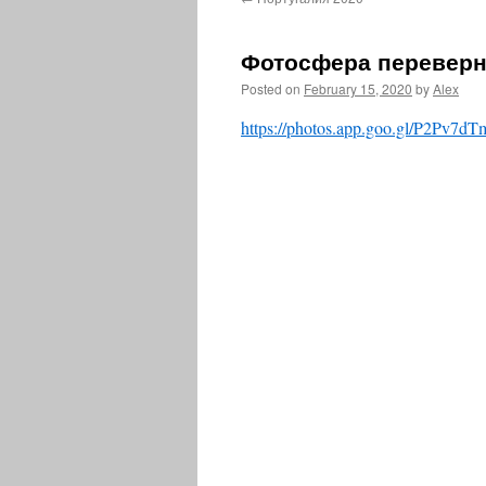
content
Фотосфера переверн
Posted on
February 15, 2020
by
Alex
https://photos.app.goo.gl/P2Pv7