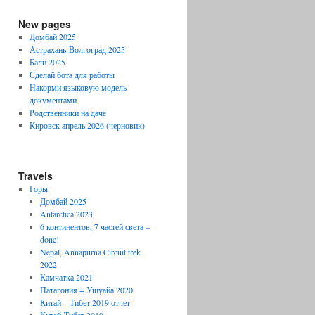
New pages
Домбай 2025
Астрахань-Волгоград 2025
Бали 2025
Сделай бота для работы
Накорми языковую модель
документами
Родственники на даче
Кировск апрель 2026 (черновик)
Travels
Горы
Домбай 2025
Antarctica 2023
6 континентов, 7 частей света –
done!
Nepal, Annapurna Circuit trek
2022
Камчатка 2021
Патагония + Ушуайа 2020
Китай – Тибет 2019 отчет