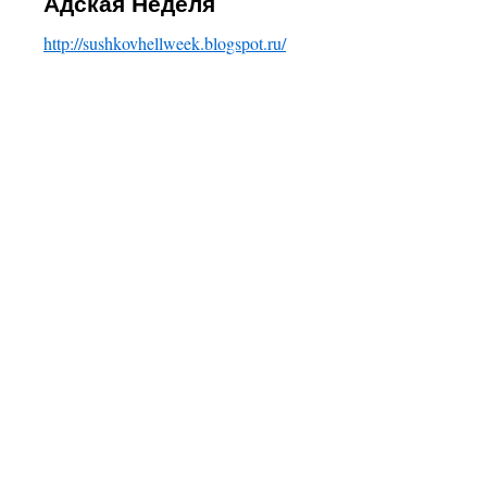
Адская Неделя
content
http://sushkovhellweek.blogspot.ru/