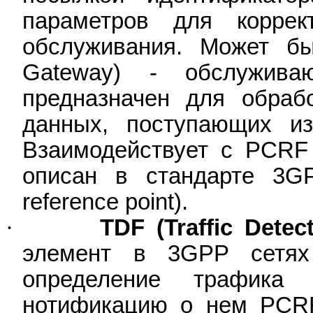
параметров для коррек
обслуживания. Может б
Gateway) - обслужив
предназначен для обраб
данных, поступающих из
Взаимодействует с
PCRF
описан в стандарте 3
G
reference
point
).
·
TDF (Traffic Detec
элемент в 3GPP сетях 
определение трафика
нотификацию о нем PCRF