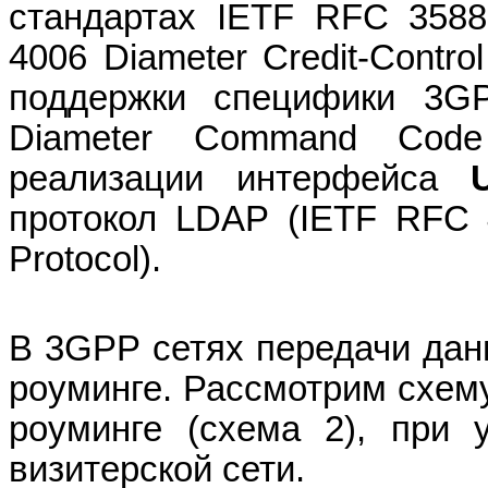
стандартах
IETF
RFC
358
4006
Diameter
Credit
-
Control
поддержки специфики 3GP
Diameter
Command
Code
реализации интерфейса
протокол
LDAP
(
IETF
RFC
Protocol
).
В 3
GPP
сетях передачи да
роуминге. Рассмотрим схему
роуминге (схема 2), при 
визитерской сети.