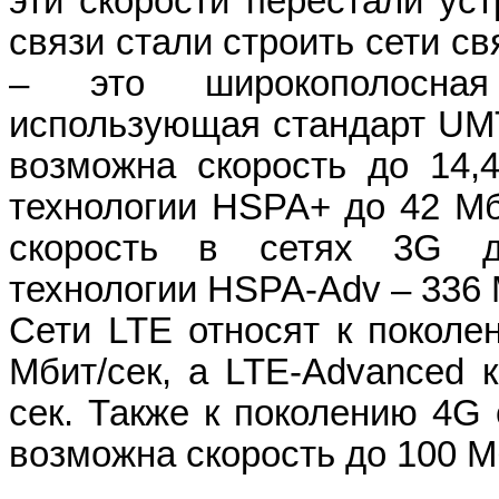
эти скорости перестали ус
связи стали строить сети с
– это широкополосная
использующая стандарт
UM
возможна скорость до 14,4
технологии
HSPA
+ до 42 М
скорость в сетях 3
G
технологии
HSPA
-
Adv
– 336 
Сети LTE относят к поколе
Мбит/сек, а
LTE
-
Advanced
сек. Также к поколению 4
G
возможна скорость до 100 М