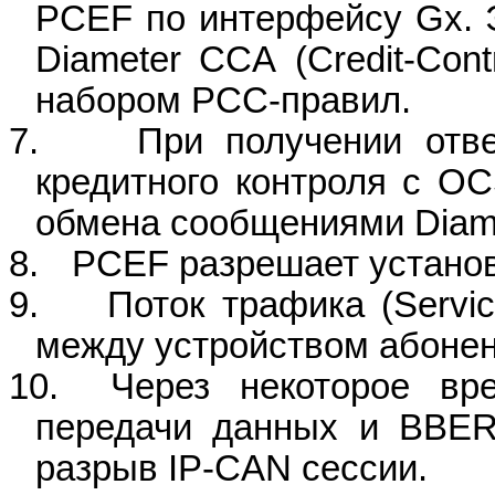
PCEF по интерфейсу
Gx
.
Diameter
CCA
(
Credit
-
Cont
набором
PCC
-правил.
7.
При получении отв
кредитного контроля с O
обмена сообщениями
Diam
8.
PCEF
разрешает устано
9.
Поток трафика (
Servi
между устройством абонен
10.
Через некоторое вр
передачи данных и BBE
разрыв
IP
-
CAN
сессии.