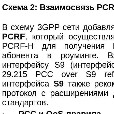
Схема 2: Взаимосвязь
PCR
В схему 3
GPP
сети добавл
PCRF
, который осуществл
PCRF
-
H
для получения
абонента в роуминге. 
интерфейсу
S
9 (интерфей
29.215
PCC
over
S
9
re
интерфейса
S
9
также реком
протокол с расширениями
стандартов.