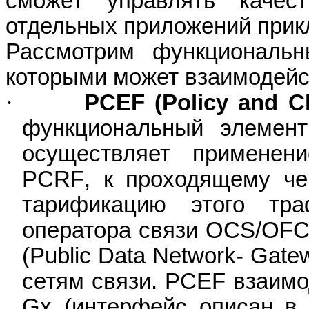
сможет управлять качес
отдельных приложений прик
Рассмотрим функциональ
которыми может взаимодей
·
PCEF
(
Policy
and
C
функциональный элемен
осуществляет применен
PCRF
, к проходящему че
тарификацию этого тр
оператора связи
OCS
/
OFC
(Public Data Network- Gat
сетям связи.
PCEF
взаимо
Gx
(интерфейс описан в 