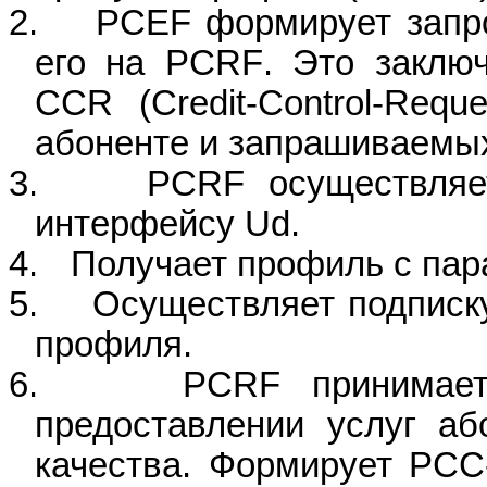
2.
PCEF
формирует запр
его на
PCRF
. Это заклю
CCR
(
Credit
-
Control
-
Reque
абоненте и запрашиваемых
3.
PCRF
осуществляе
интерфейсу
Ud
.
4.
Получает профиль с пар
5.
Осуществляет подписк
профиля.
6.
PCRF
принимае
предоставлении услуг аб
качества. Формирует
PCC