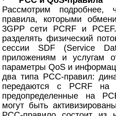
·
PCC
и
QoS-
правила
Рассмотрим подробнее, 
правила, которыми обмен
3GPP сети PCRF и PCEF.
разделять физический пото
сессии SDF (Service Da
приложениям и услугам от
параметры
QoS
и информац
два типа PCC-правил: дин
передаются с PCRF на
предопределенные на PC
могут быть активизирова
PCC-правило состоит из н