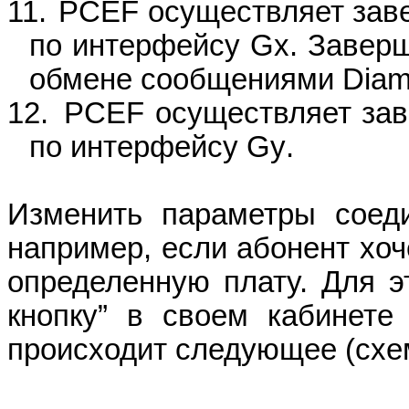
11.
PCEF
осуществляет за
по интерфейсу
Gx
. Завер
обмене сообщениями
Diam
12.
PCEF
осуществляет за
по интерфейсу
Gy
.
Изменить параметры соед
например, если абонент хоч
определенную плату. Для эт
кнопку” в своем кабинете
происходит следующее (схем