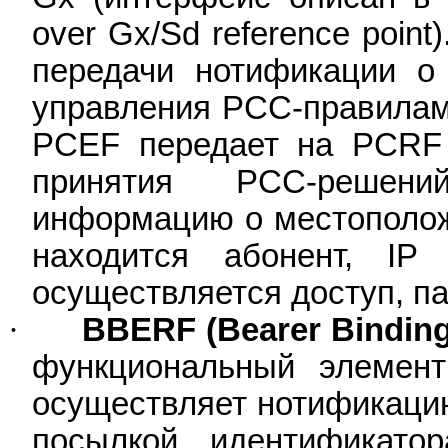
over
Gx
/
Sd
reference
point
передачи нотификации 
управления PCC-правилам
PCEF
передает на PCRF
принятия
PCC
-решени
информацию о местополож
находится абонент, IP 
осуществляется доступ, па
·
BBERF
(
Bearer
Bindin
функциональный элемен
осуществляет нотификаци
посылкой идентификато