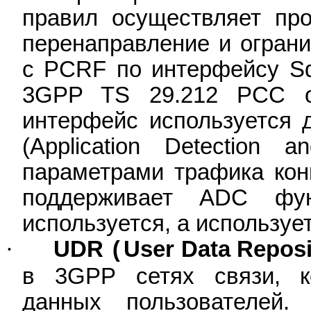
правил осуществляет про
перенаправление и ограни
с PCRF по интерфейсу Sd
3GPP TS 29.212 PCC ove
интерфейс используется 
(Application Detection 
параметрами трафика кон
поддерживает ADC фу
используется, а используе
·
UDR
User Data Reposi
(
в 3
GPP
сетях связи, к
данных пользователей