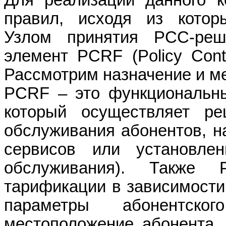
Для реализации данного 
правил, исходя из кото
Узлом принятия
PCC
-ре
элемент
PCRF
(
Policy
Cont
Рассмотрим назначение и м
PCRF
– это функциональн
который осуществляет р
обслуживания абонентов, н
сервисов или установле
обслуживания). Также
тарификации в зависимости 
параметры абонентско
местоположение абонента,