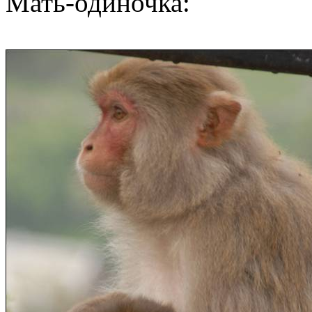
Мать-одиночка
: